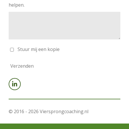
helpen.
Stuur mij een kopie
Verzenden
L
i
n
k
e
© 2016 - 2026 Viersprongcoaching.nl
d
I
n