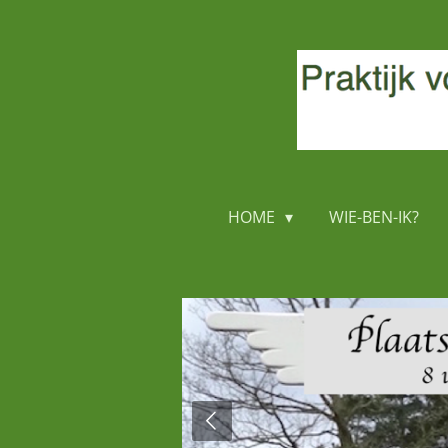
Ga
direct
naar
de
hoofdinhoud
HOME
WIE-BEN-IK?