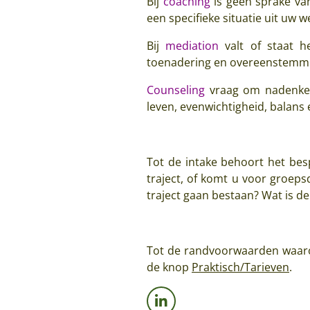
Bij
coaching
is geen sprake van 
een specifieke situatie uit uw w
Bij
mediation
valt of staat h
toenadering en overeenstemmi
Counseling
vraag om nadenken 
leven, evenwichtigheid, balans 
Tot de intake behoort het bes
traject, of komt u voor groep
traject gaan bestaan? Wat is d
Tot de randvoorwaarden waaro
de knop
Praktisch/Tarieven
.
L